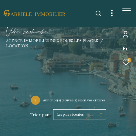
V
o
r
e
r
e
c
e
c
e
AGENCE IMMOBILIÈRE SIX FOURS LES PLAGES
LOCATION
Fr
0
2
Annonce(s) trouvée(s) selon vos critères
Trier par
Les plus récentes