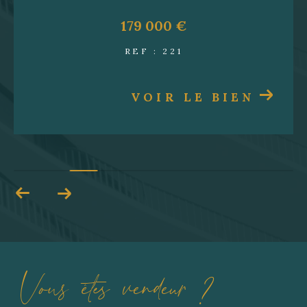
de
gestion locative
s’occupe de tout. De la
179 000 €
recherche de locataires à la gestion du
quotidien, notre équipe s’assure que votre bien
REF : 221
immobilier est pris en charge de manière
efficace et professionnelle. Pour chaque
VOIR LE BIEN
propriétaire, nous offrons une gestion clé en
main, vous permettant de bénéficier d’une
rentabilité optimale sans tracas.
Contactez-nous
Prêt à discuter de votre projet immobilier ? Que
ce soit pour un achat, une vente, un
investissement en viager ou un projet de
location à Six-Fours-les-Plages, notre équipe est
à votre disposition. Contactez-nous dès
maintenant au 06 78 65 91 06 ou par mail à
direct
Vous êtes vendeur ?
ion@gabriele-immobilier.fr
. Nous nous
engageons à fournir un service réactif et