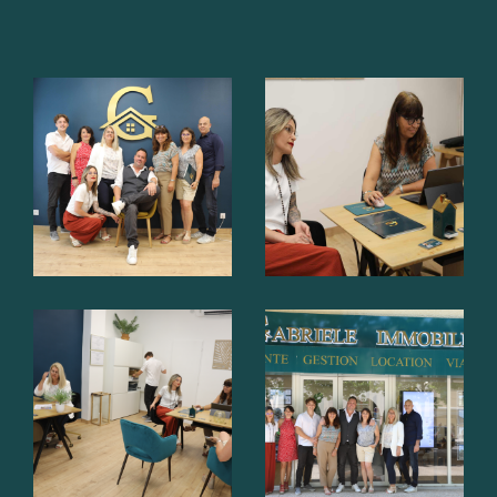
vos projets, que vous soyez à Six-Fours-les-
Plages ou dans le bassin toulonnais.
Biens en viager à Six-Fours-
les-Plages ? découvrez nos
prestations immobilières
Transactions immobilières
L
’achat ou la vente d’un bien immobilier
est
un parcours complexe, et notre agence est là
pour vous faciliter chaque étape. Que vous soyez
à la recherche de biens immobiliers pour un
achat immobilier
ou que vous souhaitiez
vendre votre bien, notre équipe vous conseille
dans chaque phase de la
transaction
immobilière
. Gabriele Immobilier propose des
annonces de vente sélectionnées : maisons avec
jardin, appartements lumineux, résidences