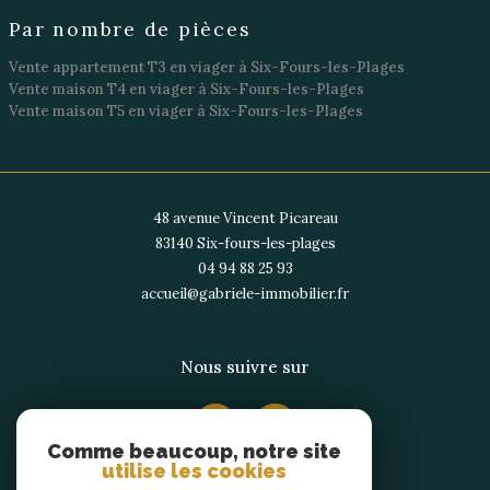
Par nombre de pièces
Vente appartement T3 en viager à Six-Fours-les-Plages
Vente maison T4 en viager à Six-Fours-les-Plages
Vente maison T5 en viager à Six-Fours-les-Plages
48 avenue Vincent Picareau
83140
six-fours-les-plages
04 94 88 25 93
accueil@gabriele-immobilier.fr
Nous suivre sur
Comme beaucoup, notre site
utilise les cookies