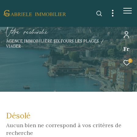
V
o
r
e
r
e
c
e
c
e
AGENCE IMMOBILIÈRE SIX FOURS LES PLAGES
VIAGER
Fr
0
Désolé
Aucun bien ne correspond à vos critères de
recherche