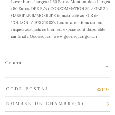
Loyer hors charges : 1150 Euros. Montant des charges
: 50 Euros. DPE B/A ( CONSOMMATION 89 / GES 2 ).
GABRIELE IMMOBILIER immatriculé au RCS de
TOULON n° 978 318 087. Les informations sur les
risques auxquels ce bien est exposé sont disponible
sur le site Géorisques : www.georisques.gouv.fr
général
CODE POSTAL
TRAD_ZEPHYR_Caracteristique
TRAD_ZEPHYR_Valeurs
83140
NOMBRE DE CHAMBRE(S)
3