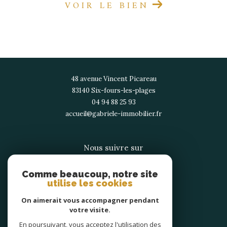
VOIR LE BIEN
48 avenue Vincent Picareau
83140
six-fours-les-plages
04 94 88 25 93
accueil@gabriele-immobilier.fr
Nous suivre sur
Comme beaucoup, notre site
utilise les cookies
On aimerait vous accompagner pendant
votre visite.
Adhérents
En poursuivant, vous acceptez l'utilisation des