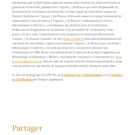
informatisé par La Boite Immo agissant comme Sous-traitant du traitement pour la
gestion de la clientèle/prospects de l'Agence / du Réseau qui reste Responsable du
Traitement de vos Données personnelles. La base légale du traitement repose sur
l'intérêt légitime de l'Agence / du Réseau. Elles sont conservées jusqu'à demande de
suppression et sont destinées à l'Agence / au Réseau. Conformément à la loi «
informatique et libertés », vous disposez des droits d’accès, de rectification,
d’effacement, d’opposition, de limitation et de portabilité de vos données. Vous
pouvez retirer votre consentement à tout moment en contactant directement
l’Agence / Le Réseau. Consultez le site
https://cnil.fr/fr
pour plus d’informations sur
vos droits. Si vous estimez, après avoir contacté l'Agence / le Réseau, que vos droits «
Informatique et Libertés » ne sont pas respectés, vous pouvez adresser une
réclamation à la CNIL. Nous vous informons de l’existence de la liste d'opposition au
démarchage téléphonique « Bloctel », sur laquelle vous pouvez vous inscrire ici :
http
s://www.bloctel.gouv.fr
. Dans le cadre de la protection des Données personnelles, nous
vous invitons à ne pas inscrire de Données sensibles dans le champ de saisie libre.
Ce site est protégé par reCAPTCHA, les
Politiques de Confidentialité
et es
Conditio
ns d'utilisation
de Google s'appliquent.
partager