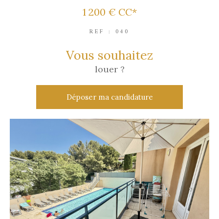
1 200 €
CC*
REF : 040
vous souhaitez
louer ?
Déposer ma candidature