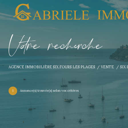
V
o
r
e
r
e
c
e
c
e
AGENCE IMMOBILIÈRE SIX FOURS LES PLAGES
VENTE
SIX
1
Annonce(s) trouvée(s) selon vos critères