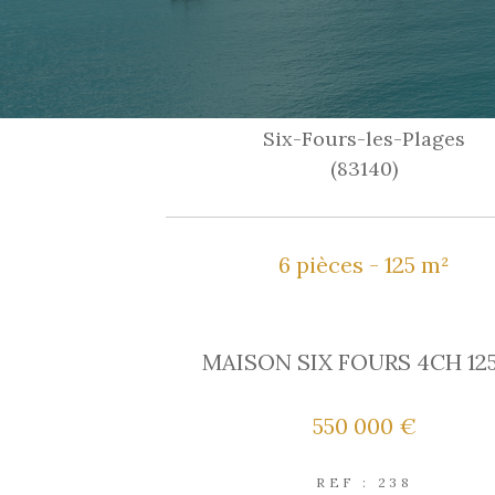
Six-Fours-les-Plages
(83140)
6 pièces - 125 m²
MAISON SIX FOURS 4CH 12
550 000 €
REF : 238