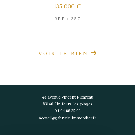
135 000 €
REF : 257
EXCLUSIVITÉ
VOIR LE BIEN
48 avenue Vincent Picareau
83140
six-fours-les-plages
04 94 88 25 93
accueil@gabriele-immobilier.fr