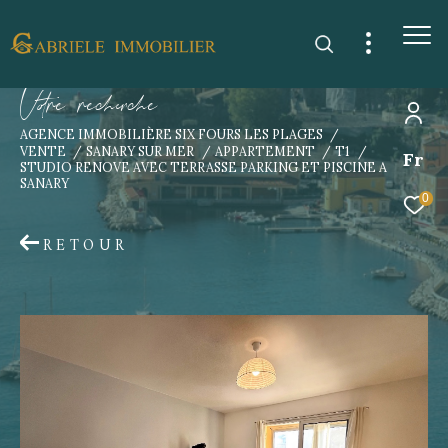
V
o
r
e
r
e
c
e
c
e
AGENCE IMMOBILIÈRE SIX FOURS LES PLAGES
VENTE
SANARY SUR MER
APPARTEMENT
T1
Fr
STUDIO RENOVE AVEC TERRASSE PARKING ET PISCINE A
SANARY
0
RETOUR