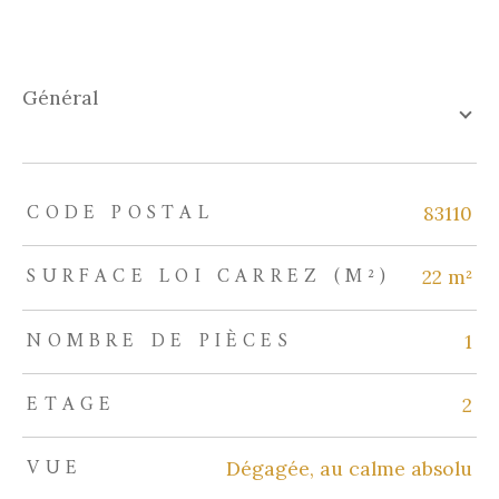
général
CODE POSTAL
TRAD_ZEPHYR_Caracteristique
TRAD_ZEPHYR_Valeurs
83110
SURFACE LOI CARREZ (M²)
22 m²
NOMBRE DE PIÈCES
1
ETAGE
2
VUE
Dégagée, au calme absolu