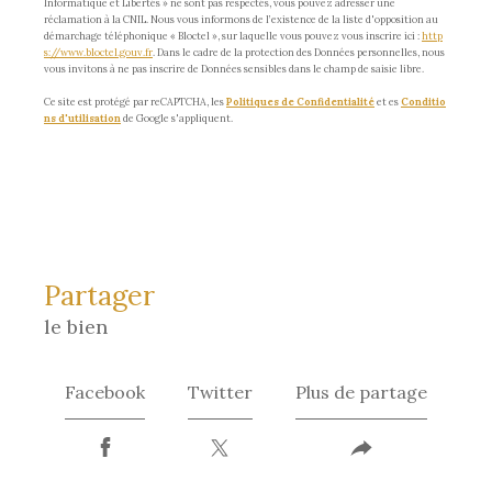
Informatique et Libertés » ne sont pas respectés, vous pouvez adresser une
réclamation à la CNIL. Nous vous informons de l’existence de la liste d'opposition au
démarchage téléphonique « Bloctel », sur laquelle vous pouvez vous inscrire ici :
http
s://www.bloctel.gouv.fr
. Dans le cadre de la protection des Données personnelles, nous
vous invitons à ne pas inscrire de Données sensibles dans le champ de saisie libre.
Ce site est protégé par reCAPTCHA, les
Politiques de Confidentialité
et es
Conditio
ns d'utilisation
de Google s'appliquent.
partager
le bien
Facebook
Twitter
Plus de partage