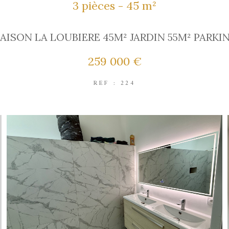
3 pièces - 45 m²
AISON LA LOUBIERE 45M² JARDIN 55M² PARKI
259 000 €
REF : 224