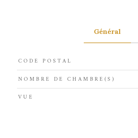
Général
CODE POSTAL
TRAD_ZEPHYR_Caracteristique
TRAD_ZEPHYR_Val
NOMBRE DE CHAMBRE(S)
VUE