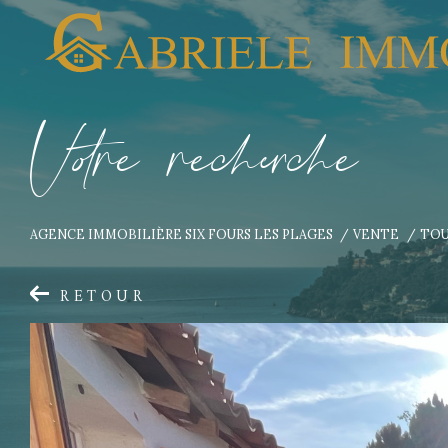
V
o
r
e
r
e
c
e
c
e
AGENCE IMMOBILIÈRE SIX FOURS LES PLAGES
VENTE
TO
RETOUR