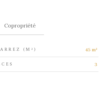
Copropriété
ARREZ (M²)
45 m²
ÈCES
3