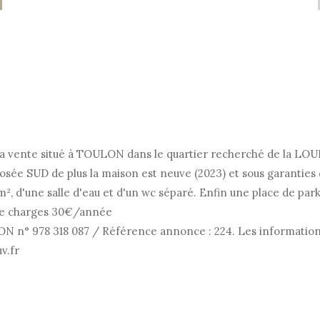
a vente situé à TOULON dans le quartier recherché de la LO
xposée SUD de plus la maison est neuve (2023) et sous garanties
², d'une salle d'eau et d'un wc séparé. Enfin une place de par
 de charges 30€/année
° 978 318 087 / Référence annonce : 224. Les informations s
v.fr