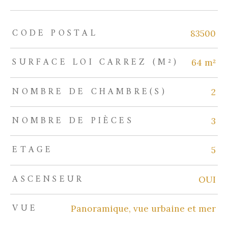
CODE POSTAL
TRAD_ZEPHYR_Caracteristique
TRAD_ZEPHYR_Valeurs
83500
SURFACE LOI CARREZ (M²)
64 m²
NOMBRE DE CHAMBRE(S)
2
NOMBRE DE PIÈCES
3
ETAGE
5
ASCENSEUR
OUI
VUE
Panoramique, vue urbaine et mer