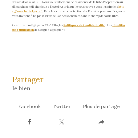
réclamation à la CNIL. Nous vous informons de l’existence de la liste d'opposition au
démarchage téléphonique « Bloctel », sur laquelle vous pouvez vous inscrire ici :
http
s://www.bloctel.gouv.fr
. Dans le cadre de la protection des Données personnelles, nous
vous invitons à ne pas inscrire de Données sensibles dans le champ de saisie libre.
Ce site est protégé par reCAPTCHA, les
Politiques de Confidentialité
et es
Conditio
ns d'utilisation
de Google s'appliquent.
partager
le bien
Facebook
Twitter
Plus de partage