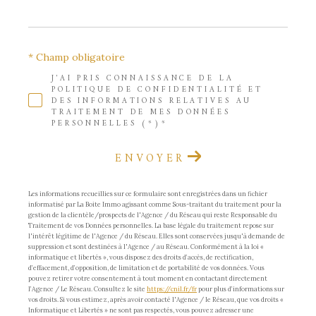
* Champ obligatoire
J'AI PRIS CONNAISSANCE DE LA
POLITIQUE DE CONFIDENTIALITÉ ET
DES INFORMATIONS RELATIVES AU
TRAITEMENT DE MES DONNÉES
PERSONNELLES (*)*
ENVOYER
Les informations recueillies sur ce formulaire sont enregistrées dans un fichier
informatisé par La Boite Immo agissant comme Sous-traitant du traitement pour la
gestion de la clientèle/prospects de l'Agence / du Réseau qui reste Responsable du
Traitement de vos Données personnelles. La base légale du traitement repose sur
l'intérêt légitime de l'Agence / du Réseau. Elles sont conservées jusqu'à demande de
suppression et sont destinées à l'Agence / au Réseau. Conformément à la loi «
informatique et libertés », vous disposez des droits d’accès, de rectification,
d’effacement, d’opposition, de limitation et de portabilité de vos données. Vous
pouvez retirer votre consentement à tout moment en contactant directement
l’Agence / Le Réseau. Consultez le site
https://cnil.fr/fr
pour plus d’informations sur
vos droits. Si vous estimez, après avoir contacté l'Agence / le Réseau, que vos droits «
Informatique et Libertés » ne sont pas respectés, vous pouvez adresser une