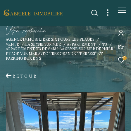
V
o
r
e
r
e
c
e
c
e
AGENCE IMMOBILIÈRE SIX FOURS LES PLAGES
VENTE
LA SEYNE SUR MER
APPARTEMENT
T3
Fr
APPARTEMENT T3 DE 64M2 LA SEYNE SUR MER DERNIER
ETAGE VUE MER AVEC TRES GRANDE TERRASSE ET
PARKING BOX EN S
0
RETOUR