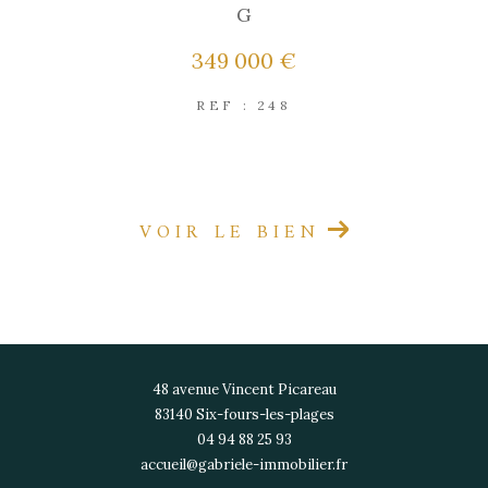
G
349 000 €
REF : 248
EXCLUSIVITÉ
COUP DE COEUR
VOIR LE BIEN
48 avenue Vincent Picareau
83140
six-fours-les-plages
04 94 88 25 93
accueil@gabriele-immobilier.fr