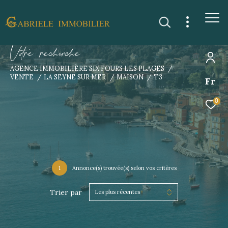
V
o
r
e
r
e
c
e
c
e
AGENCE IMMOBILIÈRE SIX FOURS LES PLAGES
VENTE
LA SEYNE SUR MER
MAISON
T3
Fr
0
1
Annonce(s) trouvée(s) selon vos critères
Trier par
Les plus récentes