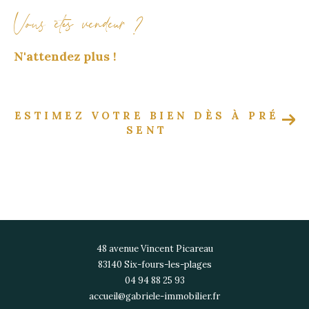
Vous êtes vendeur ?
N'attendez plus !
ESTIMEZ VOTRE BIEN DÈS À PRÉ
SENT
48 avenue Vincent Picareau
83140
six-fours-les-plages
04 94 88 25 93
accueil@gabriele-immobilier.fr