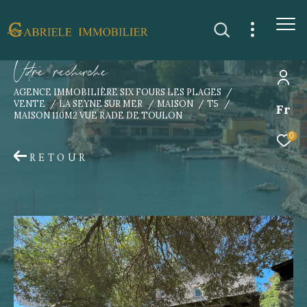
V
o
r
e
r
e
c
e
c
e
AGENCE IMMOBILIÈRE SIX FOURS LES PLAGES
VENTE
LA SEYNE SUR MER
MAISON
T5
Fr
MAISON 110M2 VUE RADE DE TOULON
0
RETOUR