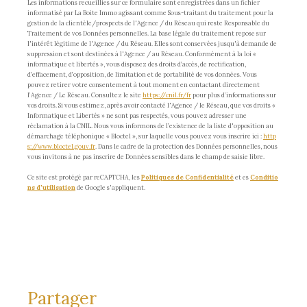
Les informations recueillies sur ce formulaire sont enregistrées dans un fichier
informatisé par La Boite Immo agissant comme Sous-traitant du traitement pour la
gestion de la clientèle/prospects de l'Agence / du Réseau qui reste Responsable du
Traitement de vos Données personnelles. La base légale du traitement repose sur
l'intérêt légitime de l'Agence / du Réseau. Elles sont conservées jusqu'à demande de
suppression et sont destinées à l'Agence / au Réseau. Conformément à la loi «
informatique et libertés », vous disposez des droits d’accès, de rectification,
d’effacement, d’opposition, de limitation et de portabilité de vos données. Vous
pouvez retirer votre consentement à tout moment en contactant directement
l’Agence / Le Réseau. Consultez le site
https://cnil.fr/fr
pour plus d’informations sur
vos droits. Si vous estimez, après avoir contacté l'Agence / le Réseau, que vos droits «
Informatique et Libertés » ne sont pas respectés, vous pouvez adresser une
réclamation à la CNIL. Nous vous informons de l’existence de la liste d'opposition au
démarchage téléphonique « Bloctel », sur laquelle vous pouvez vous inscrire ici :
http
s://www.bloctel.gouv.fr
. Dans le cadre de la protection des Données personnelles, nous
vous invitons à ne pas inscrire de Données sensibles dans le champ de saisie libre.
Ce site est protégé par reCAPTCHA, les
Politiques de Confidentialité
et es
Conditio
ns d'utilisation
de Google s'appliquent.
partager