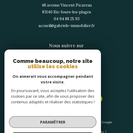
48 avenue Vincent Picareau
83140
six-fours-les-plages
04 94 88 25 93
accueil@gabriele-immobilier.fr
Nous suivre sur
Comme beaucoup, notre site
utilise les cookies
On aimerait vous accompagner pendant
votre visite.
Adhérents
En poursuivant, vous acceptez l'utilisation des
cookies par ce site, afin de vous proposer des
contenus adaptés et réaliser des statistiques !
PARAMÉTRER
© 2026 | Tous droits réservés | Traduction powered by Google
|
Nos honoraires
Plan du site
Mentions légales